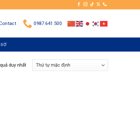
Contact
0987.641.500
 SƠ
 quả duy nhất