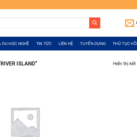
À DU HỌC NGHỀ
TIN TỨC
LIÊN HỆ
TUYỂN DỤNG
THỦ TỤC HỒ
RIVER ISLAND”
Hiển thị kết