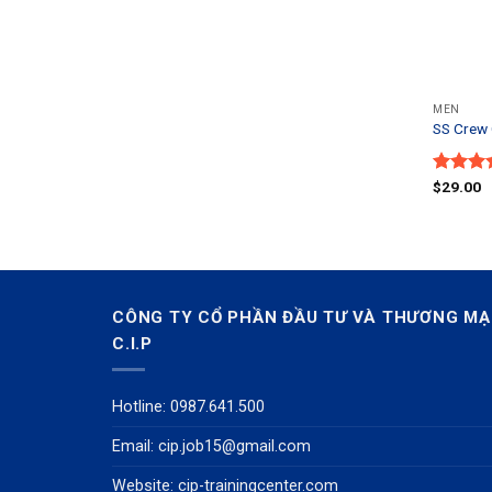
MEN
SS Crew C
Được
$
29.00
xếp
hạng
3.67
5
sao
CÔNG TY CỔ PHẦN ĐẦU TƯ VÀ THƯƠNG MẠ
C.I.P
Hotline: 0987.641.500
Email:
cip.job15@gmail.com
Website: cip-trainingcenter.com