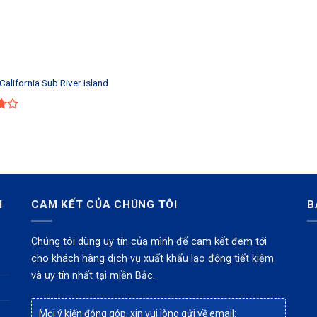
alifornia Sub River Island
I
CAM KẾT CỦA CHÚNG TÔI
B
Chúng tôi dùng uy tín của mình để cam kết đem tới
cho khách hàng dịch vụ xuất khẩu lao động tiết kiệm
và uy tín nhất tại miền Bắc.
Mọi ý kiến đóng góp, xin vui lòng gửi về email: