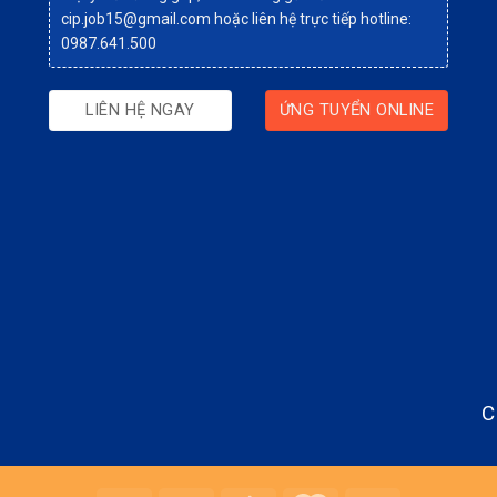
cip.job15@gmail.com
hoặc liên hệ trực tiếp hotline:
0987.641.500
LIÊN HỆ NGAY
ỨNG TUYỂN ONLINE
C