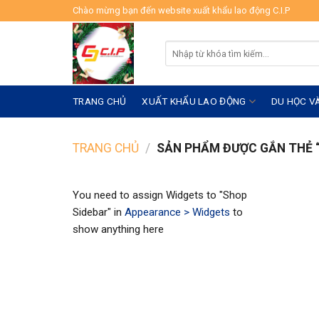
Skip
Chào mừng bạn đến website xuất khẩu lao động C.I.P
to
content
Tìm
kiếm:
TRANG CHỦ
XUẤT KHẨU LAO ĐỘNG
DU HỌC V
TRANG CHỦ
/
SẢN PHẨM ĐƯỢC GẮN THẺ “
You need to assign Widgets to
"Shop
Sidebar"
in
Appearance > Widgets
to
show anything here