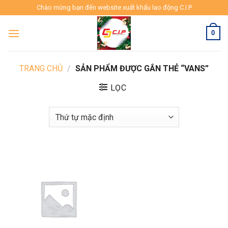
Skip
Chào mừng bạn đến website xuất khẩu lao động C.I.P
to
content
0
TRANG CHỦ
/
SẢN PHẨM ĐƯỢC GẮN THẺ “VANS”
LỌC