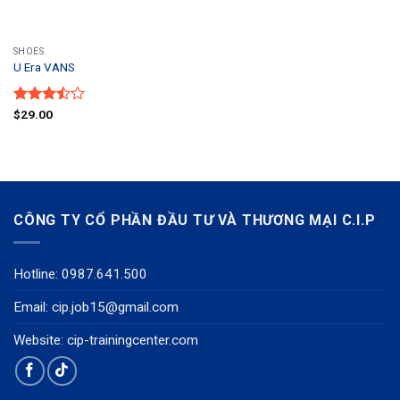
SHOES
U Era VANS
Được
$
29.00
xếp
hạng
3.50
5
sao
CÔNG TY CỔ PHẦN ĐẦU TƯ VÀ THƯƠNG MẠI C.I.P
Hotline: 0987.641.500
Email:
cip.job15@gmail.com
Website: cip-trainingcenter.com