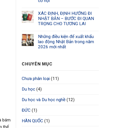
cơ hội
XÁC ĐỊNH, ĐỊNH HƯỚNG ĐI
NHẬT BẢN – BƯỚC ĐI QUAN
TRỌNG CHO TƯƠNG LAI
Những điều kiện để xuất khẩu
lao động Nhật Bản trong năm
2026 mới nhất
CHUYÊN MỤC
Chưa phân loại
(11)
Du học
(4)
Du học và Du học nghề
(12)
ĐỨC
(1)
và bám
HÀN QUỐC
(1)
g thể