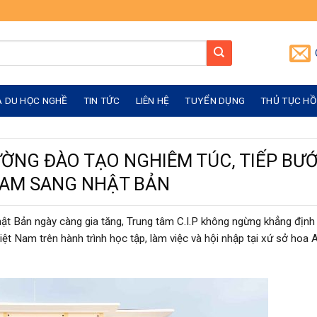
À DU HỌC NGHỀ
TIN TỨC
LIÊN HỆ
TUYỂN DỤNG
THỦ TỤC HỒ
ƯỜNG ĐÀO TẠO NGHIÊM TÚC, TIẾP BƯ
NAM SANG NHẬT BẢN
hật Bản ngày càng gia tăng, Trung tâm C.I.P không ngừng khẳng định 
Việt Nam trên hành trình học tập, làm việc và hội nhập tại xứ sở hoa 