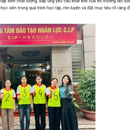
tập sinh chất lượng, đáp ứng yêu cầu khắt khe của thị trường lao độ
học viên trong quá trình học tập, rèn luyện và đặt mục tiêu rõ ràng 