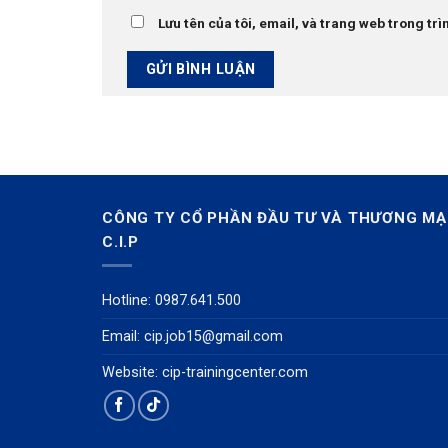
Lưu tên của tôi, email, và trang web trong trìn
CÔNG TY CỔ PHẦN ĐẦU TƯ VÀ THƯƠNG MẠ
C.I.P
Hotline: 0987.641.500
Email:
cip.job15@gmail.com
Website: cip-trainingcenter.com