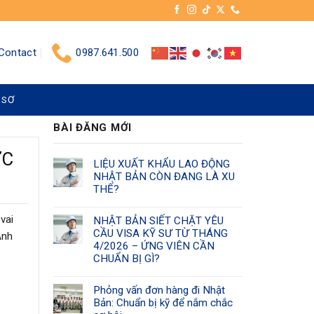
Contact
0987.641.500
 SƠ
BÀI ĐĂNG MỚI
ỚC
LIỆU XUẤT KHẨU LAO ĐỘNG
NHẬT BẢN CÒN ĐANG LÀ XU
THẾ?
vai
NHẬT BẢN SIẾT CHẶT YÊU
CẦU VISA KỸ SƯ TỪ THÁNG
Anh
4/2026 – ỨNG VIÊN CẦN
CHUẨN BỊ GÌ?
Phỏng vấn đơn hàng đi Nhật
Bản: Chuẩn bị kỹ để nắm chắc