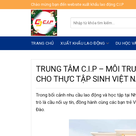
Skip
Chào mừng bạn đến website xuất khẩu lao động C.I.P
to
content
Tìm
kiếm:
TRANG CHỦ
XUẤT KHẨU LAO ĐỘNG
DU HỌC V
TRUNG TÂM C.I.P – MÔI TR
CHO THỰC TẬP SINH VIỆT 
Trong bối cảnh nhu cầu lao động và học tập tại N
trò là cầu nối uy tín, đồng hành cùng các bạn trẻ 
Đào.