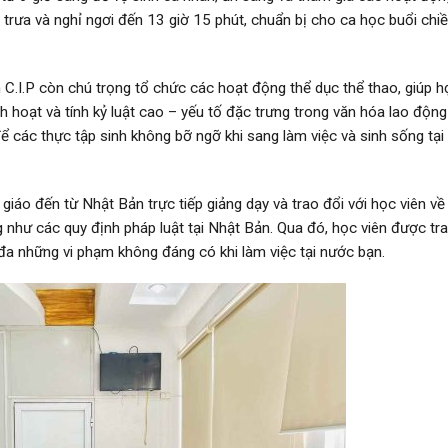
 trưa và nghỉ ngơi đến 13 giờ 15 phút, chuẩn bị cho ca học buổi chi
 C.I.P còn chú trọng tổ chức các hoạt động thể dục thể thao, giúp h
nh hoạt và tính kỷ luật cao – yếu tố đặc trưng trong văn hóa lao độn
 các thực tập sinh không bỡ ngỡ khi sang làm việc và sinh sống tại
giáo đến từ Nhật Bản trực tiếp giảng dạy và trao đổi với học viên về
 như các quy định pháp luật tại Nhật Bản. Qua đó, học viên được tra
i đa những vi phạm không đáng có khi làm việc tại nước bạn.