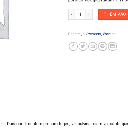
On1 Jersey UNIF số lượng
THÊM VÀO 
Danh mục:
Sweaters
,
Women
lit. Duis condimentum pretium turpis, vel pulvinar diam vulputate qu