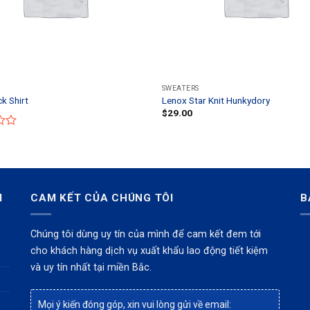
SWEATERS
k Shirt
Lenox Star Knit Hunkydory
$
29.00
I
CAM KẾT CỦA CHÚNG TÔI
B
Chúng tôi dùng uy tín của mình để cam kết đem tới
cho khách hàng dịch vụ xuất khẩu lao động tiết kiệm
và uy tín nhất tại miền Bắc.
Mọi ý kiến đóng góp, xin vui lòng gửi về email: