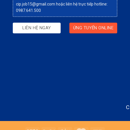
cip.job15@gmail.com
hoặc liên hệ trực tiếp hotline:
0987.641.500
LIÊN HỆ NGAY
ỨNG TUYỂN ONLINE
C