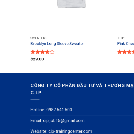
SWEATERS
TOPS
Brooklyn Long Sleeve Sweater
Pink Chec
Được
$
29.00
Được
xếp hạng
xếp
4.00
5
hạng
sao
3.50
5
sao
CÔNG TY CỔ PHẦN ĐẦU TƯ VÀ THƯƠNG MẠ
C.I.P
Hotline: 0987.641.500
Email:
cip.job15@gmail.com
Website: cip-trainingcenter.com