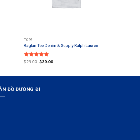
TOPS
Raglan Tee Denim & Supply Ralph Lauren
Original
Current
Được xếp
$
29.00
$
29.00
price
price
hạng
5.00
was:
is:
5 sao
$29.00.
$29.00.
ẢN ĐỒ ĐƯỜNG ĐI