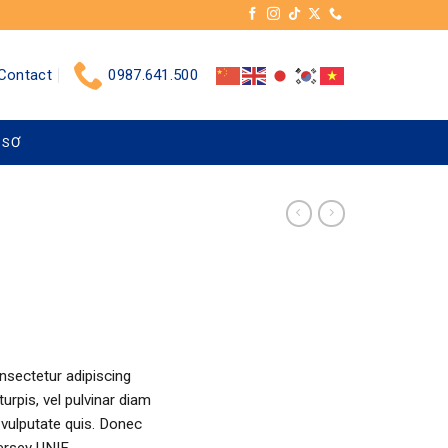
Contact
0987.641.500
 SƠ
nsectetur adipiscing
urpis, vel pulvinar diam
m vulputate quis. Donec
ersey UNIF.