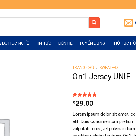
À DU HỌC NGHỀ
TIN TỨC
LIÊN HỆ
TUYỂN DỤNG
THỦ TỤC HỒ
TRANG CHỦ
/
SWEATERS
On1 Jersey UNIF
5.00
1
trên 5
29.00
$
dựa trên
đánh giá
Lorem ipsum dolor sit amet, co
elit. Duis condimentum pretium t
vulputate quis ,vel pulvinar dia
porttitor volutpat rutrum. On1 J